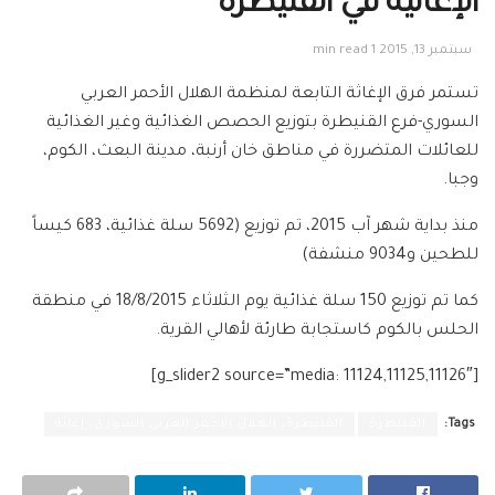
الإغاثية في القنيطرة
سبتمبر 13, 2015
1 min read
تستمر فرق الإغاثة التابعة لمنظمة الهلال الأحمر العربي
السوري-فرع القنيطرة بتوزيع الحصص الغذائية وغير الغذائية
للعائلات المتضررة في مناطق خان أرنبة، مدينة البعث، الكوم،
وجبا.
منذ بداية شهر آب 2015، تم توزيع (5692 سلة غذائية، 683 كيساً
للطحين و9034 منشفة)
كما تم توزيع 150 سلة غذائية يوم الثلاثاء 18/8/2015 في منطقة
الحلس بالكوم كاستجابة طارئة لأهالي القرية.
[g_slider2 source=”media: 11124,11125,11126″]
Tags:
القنيطرة
القنيطرة، الهلال الاحمر العربي السوري، إغاثة