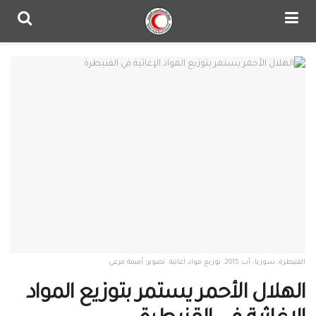
القنيطرة، سوريا. آب 2015. توزيع مواد اغاثية. تصوير: أميمة مرعي
الهلال الأحمر يستمر بتوزيع المواد