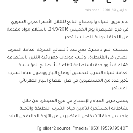
مارس 30, 2016
1 min read
قام فريق المياه والإصحاح التابع للهلال الأحمر العربي السوري
في فرع القنيطرة يوم الخميس 24/3/2016، باستلام مواد مقدمة
من اللجنة الدولية للصليب الأحمر.
تضمنت المواد محرك ضخ عدد 3 لصالح الشركة العامة الصرف
الصحي في القنيطرة، وثلاث مولدات كهربائية اثنتين باستطاعة
45 ك.ف.أ وواحدة باستطاعة 60 ك.ف.أ لصالح المؤسسة
العامة لمياه الشرب لتحسين أوضاع الآبار ووصول مياه الشرب
لأكبر عدد من المستفيدين في ظل انقطاع التيار الكهربائي
المستمر.
يسعى فريق المياه والإصحاح في فرع القنيطرة من خلال
نشاطاته المستمرة لتأمين مياه الشرب النظيفة والآمنة
وتحسين حياة الأشخاص المتضررين من الأزمة الحالية في البلاد.
[g_slider2 source=”media: 19531,19539,19540″]