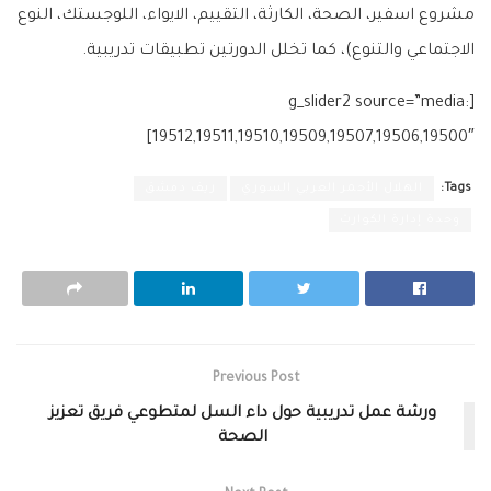
‫‏مشروع اسفير‬، الصحة، الكارثة، التقييم، الايواء، اللوجستك، النوع
الاجتماعي والتنوع)، كما تخلل الدورتين تطبيقات تدريبية.
[g_slider2 source=”media:
19512,19511,19510,19509,19507,19506,19500″]
Tags:
الهلال الأحمر العربي السوري
ريف دمشق
وحدة إدارة الكوارث
Previous Post
ورشة عمل تدريبية حول داء السل لمتطوعي فريق ‫‏تعزيز
الصحة