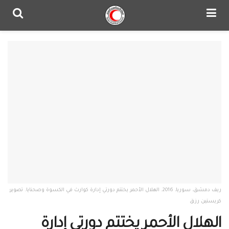
ريف دمشق، سوريا، 2016. الهلال الأحمر يختتم دورتي إدارة كوارث في الكسوة وصحنايا. تصوير:
كريستين رزق
الهلال الأحمر يختتم دورتي إدارة