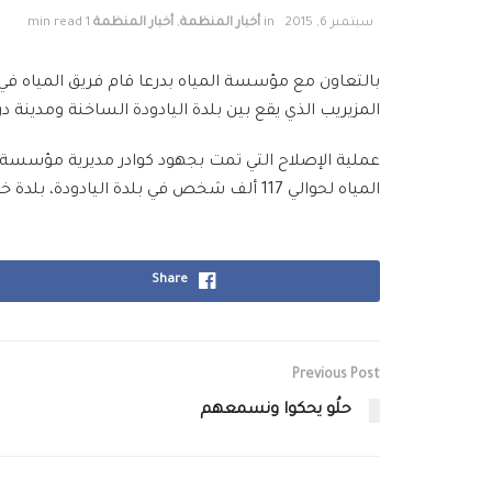
سبتمبر 6, 2015
in
أخبار المنظمة
,
أخبار المنظمة
1 min read
المزيريب الذي يقع بين بلدة اليادودة الساخنة ومدينة 
عملية الإصلاح التي تمت بجهود كوادر مديرية مؤسسة 
المياه لحوالي 117 ألف شخص في بلدة اليادودة، بلدة خرابة شحم، حي الضاحية، وكافة أحياء درعا البلد. [g_slider2 source=”media: 11614,11613,11612,11611″]
Share
Previous Post
حلُو يحكوا ونسمعهم