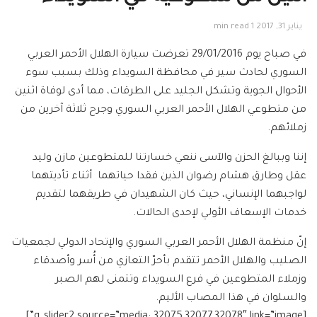
يناير 31, 2017
1 min read
في صباح يوم 29/01/2016 تعرضت سيارة الهلال الأحمر العربي
السوري لحادث سير في محافظة السويداء وذلك بسبب سوء
الأحوال الجوية وتشكل الجليد على الطرقات، مما أدى لوفاة اثنين
من متطوعي الهلال الأحمر العربي السوري وجرح ثلاثة آخرين من
زملائهم.
إننا وببالغ الحزن والآسى ننعي خسارتنا للمتطوعين مازن وليد
عقل وطارق هشام رضوان الذين فقدا حياتهما أثناء تأديتهما
لواجبهما الإنساني، حيث كان الشهيدان في طريقهما لتقديم
خدمات الإسعاف الأولي لإحدى الحالات.
إنّ منظمة الهلال الأحمر العربي السوري والإتحاد الدولي لجمعيات
الصليب والهلال الأحمر تتقدم بأحرّ التعازي من أُسر وأصدقاء
وزملاء المتطوعين في فرع السويداء وتتمنى لهم الصبر
والسلوان في هذا المصاب الأليم.
[g_slider2 source=”media: 32075,32077,32078″ link=”image”]