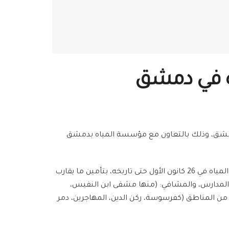
اه في دمشق
 دمشق، وذلك بالتعاون مع مؤسسة المياه بدمشق
بمشاركة أكثر من 125 متطوعاً وموظفاً من المقر الرئيسي وفرع دمشق، قام الهلال الأحمر العربي السوري منذ بداية انقطاع المياه في 26 كانون الأول حتى تاريخه، بتأمين ما يقارب
بز، المدارس، والمشافي: (منها مشفى ابن النفيس،
 الأهالي المتضررين بالعديد من المناطق (كفرسوسة، ركن الدين، المهاجرين، دمر