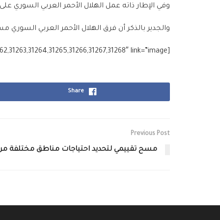
وفي الإطار ذاته عمل الهلال الأحمر العربي السوري على تفعيل وإدارة آبا
والجدير بالذكر أن فرق الهلال الأحمر العربي السوري م
[g_slider2 source=”media: 31246,31247,31248,31249,31250,31251,31252,31253,31254,31255,31257,31258,31259,31261,31262,31263,31264,31265,31266,31267,31268″ link=”image”]
Share
Previous Post
مسح تقييمي لتحديد احتياجات مناطق مختلفة م