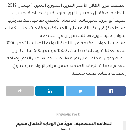
انطلقت فرق الهلال الأحمر العربي السوري الاثنين 1 نيسان 2019،
باتجاه منطقة تل حميس لقرى (حنوى كبيرة، طراحية، جيسي،
كعيد، أبو جرن، مجيرنيات، الخاصة، الأبيطخ، تفاحية، عكاظ، يثرب
وسطحية) في ريف القامشلي بالحسكة، برفقة 5 شاحنات حُملت
بمواد إغاثية لتوزيعها للمتضررين في المنطقة.
وشملت المواد المقدمة من اللجنة الدولية للصليب الأحمر 3000
سلة معلبات ومثلها بطانيات، 1500 فرشة و500 شادر، لا زال
المتطوعون يعملون على توزيعها لمستحقيها حتى اليوم، إضافة
لتقديم خدمات الرعاية الصحية ضمن مراكز الإيواء عبر سيارتيّ
إسعاف وعيادة طبية متنقلة.
Previous Post
النظافة الشخصية.. مزيدٌ من الوقاية لأطفال مخيم