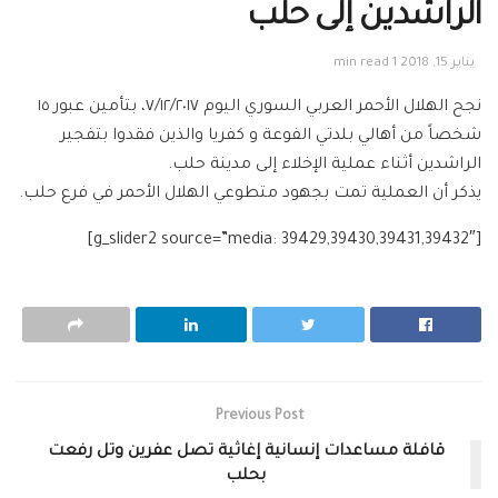
الراشدين إلى حلب
يناير 15, 2018
1 min read
نجح الهلال الأحمر العربي السوري اليوم ٧/١٢/٢٠١٧، بتأمين عبور ١٥
شخصاً من أهالي بلدتي الفوعة و كفريا والذين فقدوا بتفجير
الراشدين أثناء عملية الإخلاء إلى مدينة حلب.
يذكر أن العملية تمت بجهود متطوعي الهلال الأحمر في فرع حلب.
[g_slider2 source=”media: 39429,39430,39431,39432″]
Previous Post
قافلة مساعدات إنسانية إغاثية تصل عفرين وتل رفعت
بحلب