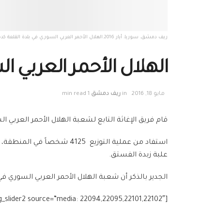
ريف دمشق، سوريا، أيار 2016.الهلال الأحمر العربي السوري في بلدة القلعة كدخول أولي له . تصوير: علاء عز الدين
الهلال الأحمر العربي ا
مايو 18, 2016
in
ريف دمشق
1 min read
قام فريق الإغاثة التابع لشعبة الهلال الأحمر العربي الس
علبة زبدة الفستق.
الجدير بالذكر أن شعبة الهلال الأحمر العربي السوري ف
[g_slider2 source=”media: 22094,22095,22101,22102″]