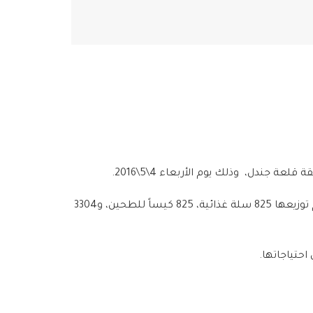
 جندل، وذلك يوم الأربعاء 4\5\2016.
استفاد من عملية التوزيع 4125 شخصاً في المنطقة، وتتضمنت المواد المقدمة من برنامج الغذاء العالمي (WFP)، والتي تم توزيعها 825 سلة غذائية، 825 كيساً للطحين، و3304
احتياجاتها.