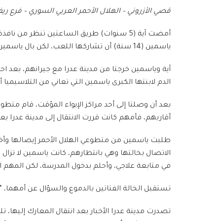
قصي الأزروني – الهلال الأحمر العربي السوري – فرع 
أمضت آية (5 سنوات) طريق الساعتين تنظر م
ياسمين (14 سنة) أن تشاركها اللعب، لكن بال ياسمين مشغول في مكان آخر، “أفكر في أمي، ترى ماذا تفعل الآن، هل ما زالت على قيد الحياة”.
آية وياسمين خرجتا من مدينة عدرا مع جيرانهم، بعد ا
الدم لابنتها الكبرى ياسمين التي تعاني من التلاسيميا 
بعد أن وصلتا إلى أحد مراكز الإيواء المؤقت، قام متطو
أقاربهم، فأمهم كانت قررت الانتقال إلى مدينة عدرا ب
طلبت ياسمين من متطوعي الهلال الأحمر إيصالها وأختها
الاتصال بخالتها وهي بانتظارهم، كانت ياسمين لا تزال 
في متابعة علاجي، وأحلم بدخول المدرسة، لكن المهم 
تستقبل الخالة الفتاتين بالدموع والسؤال عن أمهما، “ل