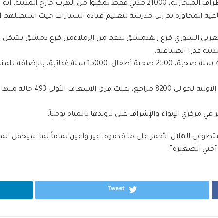
ة المجاورة ثم إلى مدرسة لتعليم قيادة السيارات حيث استقبلهم اله
الهلال الأحمرالعربي السوري فرع ريفدمشق بدعم من الزملاءمن فرع دمشق بشك
ينة عدرا الصناعية،
وزّعوا خلالها ما يقارب 31000 غطاء، 7000 فرشة، 4300 سلة
طوعي الهلال الأحمر على ما قدموه، غير واعين تماماً لما سيحمل الم
أختي الصغيرة”.
Tweet