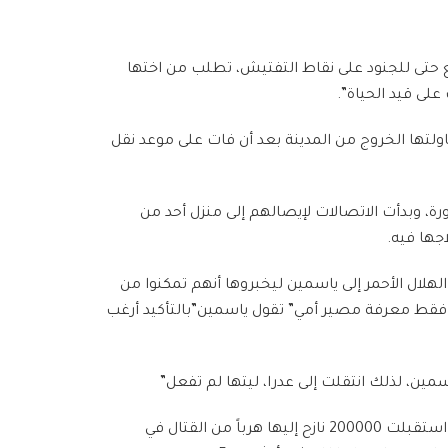
ميع حتى للجنود على نقاط التفتيش، تطلب من اختها
ولتها الخروج من المدينة بعد أن فات على موعد نقل
ورة، وبدأت الاتصالات لإيصالهم إلى منزل أحد من
جها فيه.
هلال الأحمر إلى ياسمين ليخبروها أنهم تمكنوا من
ريد فقط معرفة مصير أمي” تقول ياسمين”بالتأكيد أرغب
مين، لذلك انتقلت إلى عدرا، ليتها لم تفعل”
تصدرت مدينة عدرا الأخبار بعد انتقال المعارك إليها، تلك المدينة ذات الخمسين ألف نسمة، معظمهم من العمال، كانت قد استقبلت 200000 نازح إليها هرباً من القتال في