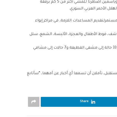
غوطة دمشق، أصبحوا كلهم الآن تحت حصار نيران الأطراف المتحاربة، 21000 مدني فقط تمكنوا من الهرب خارج المدينة، آية وياسمين اضطرتا للمشي أكثر من 5 كم برفقة
لال الأحمر العربي السوري.
ل مستمرلتقديم المساعدات اللازمة، في مراكز إيواء
 صحية، 2500 صحية أطفال، 15000 سلة غذائية، بالإضافة للمناشف، فوط الأطفال والعجزة، الألبسة، الشمع، سلل
فيما قدمت العيادات المتنقلة خدمات الرعاية الصحية الأولية لحوالي 8200 مراجع، نقلت فرق الإسعاف الأولي 493 حالة منها 33 حالة إلى مشفى القطيفة و7 حالات إلى مشافي
ستقبل، تأملان أن تسمعا أي أخبار عن أمهما، “سأتابع
Share