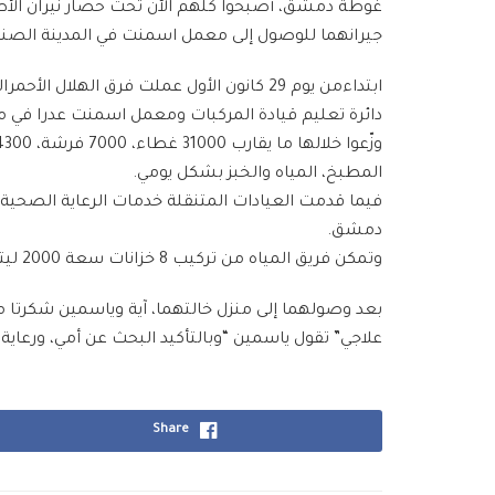
جيرانهما للوصول إلى معمل اسمنت في المدينة الصناعي
ابتداءمن يوم 29 كانون الأول عملت فرق 
دائرة تعليم قيادة المركبات ومعمل اسمنت عدرا في مد
المطبخ، المياه والخبز بشكل يومي.
دمشق.
وتمكن فريق المياه من تركيب 8 خزانات سعة 2000 ليتر في مركزي الإيواء والإشراف على تزويدها بالمياه يومياً.
بعد وصولهما إلى منزل خالتهما، آية وياسمين شكرتا مت
علاجي” تقول ياسمين “وبالتأكيد البحث عن أمي، ورعاية 
Share