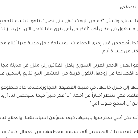
ريف دمشق
ن نافذة السيارة وتسأل “كم من الوقت تبقى حتى نصل”، تلهو، تبتسم للج
حتجاز أمهممن قبل إحدى الجماعات المسلحة داخل مدينة عدرا أثناء محا
أكثر من عشرة أيام.
عو الهلال الأحمر العربي السوري بنقل الفتاتين إلى منزل في مدينة مجا
عد انفصالها عن زوجها، لتكون قريبة من المشفى الذي تتابع ياسمين علا
 إلى منزل خالتها، في مدينة القطيفة المجاورة،عندما عاد متطوعو ال
قلقة، فهي تنتظر أخباراً عن أمها، “لا أفكر كثيراً فيما سيحصل لنا، أ
الآن أن أسمع صوت أمي”.
م تكن أختي تفكر سوا بابنتيها، كيف ستؤمن احتياجاتهما، والعلاج لياس