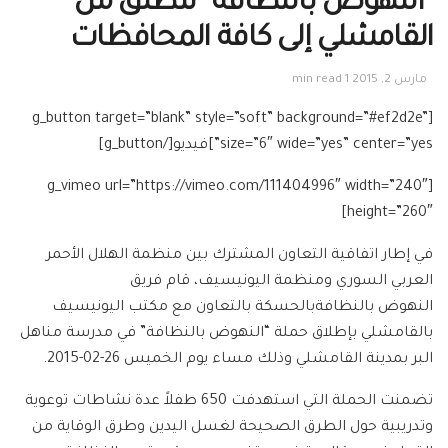
“النهوض بالنظافة” تنطلق من
القامشلي إلى كافة المحافظات
مارس 2, 2015
1 min read
[g_button target=”blank” style=”soft” background=”#ef2d2e”
size=”6″ wide=”yes” center=”yes”]فيديو[/g_button]
[g_vimeo url=”https://vimeo.com/111404996″ width=”240″
height=”260″]
في إطار اتفاقية التعاون المشترك بين منظمة الهلال الأحمر
العربي السوري ومنظمة اليونيسيف، قام فريق
النهوض بالنظافةبالحسكة بالتعاون مع مكتب اليونيسيف
بالقامشلي بإطلاق حملة “النهوض بالنظافة” في مدرسة مناهل
البر بمدينة القامشلي وذلك مساء يوم الخميس 26-02-2015.
تضمنت الحملة التي استهدفت 650 طفلاً عدة نشاطات توعوية
وتدريبية حول الطرق الصحيحة لغسل اليدين وطرق الوقاية من