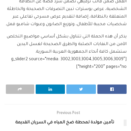
القمل ضمن قالب ترفيهي تضمن سرد قصة عن النظافة
الشخصية، عرض بوسترات تبين التصرفات الصحيحة والخاطئة
المتعلقة بالنظافة، إضافة لتقديم عرض مسرحي تفاعلي عبر
شخصيات محببة للأطفال، وتوزيع الصابون وعبوات شامبو قمل.
يذكر أن هذه الحملة التي تتناول بشكل أساسي مواضيع التخلص
الآمن من النفايات الصلبة والطرق الصحيحة لغسل اليدين
ستشمل كافة أنحاء الجمهورية العربية السورية.
[g_slider2 source=”media: 3002,3003,3004,3005,3006,3009″
height=”200″ pages=”no”]
Previous Post
تأمين مولدة لمحطة ضخ المياه في السريان القديمة