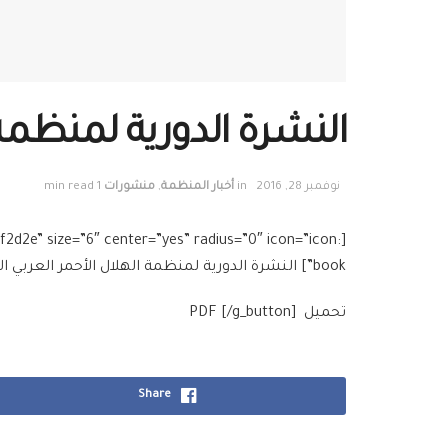
النشرة الدورية لمنظمة ا
نوفمبر 28, 2016
in
أخبار المنظمة
,
منشورات
1 min read
f2d2e” size=”6″ center=”yes” radius=”0″ icon=”icon:
book”] النشرة الدورية لمنظمة الهلال الأحمر العربي السوري – تشرين الأول 2016
تحميل
PDF [/g_button]
Share