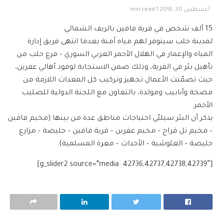
أغسطس 30, 2018
1 min read
15 ألف شخص في قرية
فافين
بالريف الشمالي
لمدينة
حلب
سيتوفر لهم
مياه آمنة
بعدما انتهى فريق
إدارة
المياه والإعمار
في
الهلال الأحمر العربي السوري
– فرع حلب من
تأهيل بئر في القرية، وذلك ضمن الاستجابة لوفود أهالي
عفرين
،
حيث تضمّنت الأعمال تجهيز وتركيب كل المعدات اللازمة من
مضخة وأنابيب ومولدة، بالتعاون مع
اللجنة الدولية للصليب
الأحمر
.
يذكر أن البئر سيلبّي احتياجات مناطق عدة من بينها (مخيم فافين
– مخيم تل قراح – مخيم عفرين – قرية فافين – حليصة – مزارع
حليصة – العلوشية – الأحداث
– معرة المسلمية).
[g_slider2 source=”media: 42736,42737,42738,42739″]