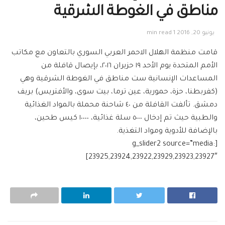
مناطق في الغوطة الشرقية
يونيو 20, 2016
1 min read
قامت منظمة الهلال الاحمر العربي السوري بالتعاون مع مكاتب
الأمم المتحدة يوم الأحد ١٩ حزيران ٢٠١٦، بإيصال قافلة من
المساعدات الإنسانية ست مناطق في الغوطة الشرقية وهي
(كفربطنا، حزة، حمورية، عين ترما، بيت سوى، والأفتريس) بريف
دمشق. تألفت القافلة من ٤٠ شاحنة محملة بالمواد الغذائية
والطبية حيث تم إدخال ٥٠٠٠ سلة غذائية، ١٠٠٠٠ كيس طحين،
بالإضافة للأدوية ومواد التغذية.
[g_slider2 source=”media:
23925,23924,23922,23929,23923,23927″]