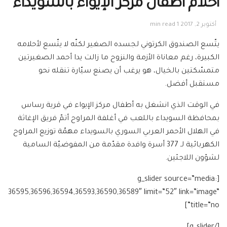
أحلام أطفال مركز الإيواء بالسويداء
أكتوبر 2, 2017
1 min read
يتّسع الصندوق الكرتوني لجسده الصغير لكنّه لا يتّسع لأحلامه
الكبيرة، رغم معاناة الأزمة والنزوح ما زالت يدا أحمد الصغيرتين
متمسّكتين بالخيال، هو يرغب أن يصنع سيّارة تنقله نحو
مستقبل أفضل.
في الوقت الذي انشغل به أطفال مركز الإيواء في قرية رساس
بمحافظة السويداء باللعب في أغلفة المراوح أتمّ فريق الإغاثة
في الهلال الأحمر العربي السوري بالسويداء مهمّة توزيع المراوح
الكهربائية لـ 377 أسرة وافدة مقدّمة من المفوضيّة السامية
لشؤون اللاجئين.
[g_slider source=”media:
36595,36596,36594,36593,36590,36589″ limit=”52″ link=”image”
title=”no”]