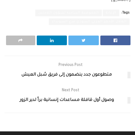
[/g_slider]
Tags:
الإغاثة
المفوضية السامية لشؤون اللاجئين
الهلال الأحمر العربي السوري فرع السويداء
Previous Post
متطوعون جدد ينضمون إلى فريق سُبل العيش
Next Post
وصول أول قافلة مساعدات إنسانية براً لدير الزور