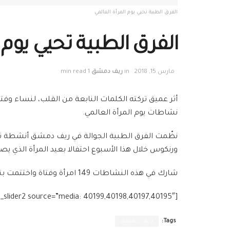
الفرق الطبية تحيي يوم المرأة العالمي
الفرق الطبية تحيي يوم 
مارس 15, 2018
in
ريف دمشق
1 min read
أثر عميق تركته الكلمات النابعة من القلب، لنساء وفتي
نشاطات يوم المرأة العالمي.
نظّمت الفرق الطبية الجوالة في ريف دمشق أنشطة ترفي
ورنكوس خلال هذا الأسبوع احتفالا بعيد المرأة الذي يصادف 8 آذار من ك
شارك في هذه النشاطات 149 امرأة وفتاة واختتمت بتوزيع هدايا بدعم من صندوق الأمم المتحدة للسكان.
[g_slider2 source=”media: 40199,40198,40197,40195″]
Tags:
ريف دمشق