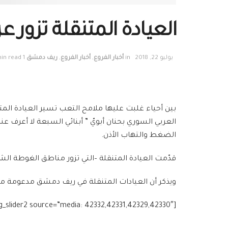
العيادة المتنقلة تزور 
يوليو 22, 2018
in
أخبار الفروع
,
أخبار الفروع
,
ريف دمشق
1 min read
بين أحياء غلبت عليها ملامح التعب تسير العيادة الم
العربي السوري بحنان أبويّ ” أبنائي السبعة لا أعرف ع
الضغط والتهاب الأذن.
قدّمت العيادة المتنقلة –التي تزور مناطق الغوطة الش
ويذكر أن العيادات المتنقلة في ريف دمشق مدعومة من ا
[g_slider2 source=”media: 42332,42331,42329,42330″]