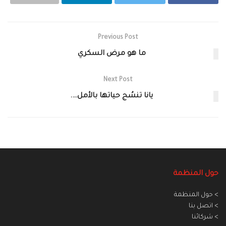
Previous Post
ما هو مرض السكري
Next Post
يانا تنسُج حياتها بالأمل….
حول المنظمة
> حول المنظمة
> اتصل بنا
> شركائنا