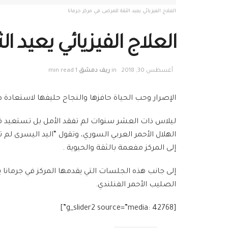
العلاج الفيزيائي يعيد الثقة للمرضى في مركز جرمانا
العلاج الفيزيائي يعيد ا
أغسطس 30, 2018
in
ريف دمشق
1 min read
الإصرار وحب الحياة حافزها والنجاح حليفها لاستعادة
ليلاس ذات العشر سنوات لم تفقد الأمل بل تستعيد قدر
الهلال الأحمر العربي السوري، وتقول “اليد اليسرى 
إلى المركز مفعمة بالثقة والحيوية .
إلى جانب هذه الجلسات التي يقدمها المركز في جرمانا 
الصليب الأحمر الفنلندي.
[g_slider2 source=”media: 42768”]