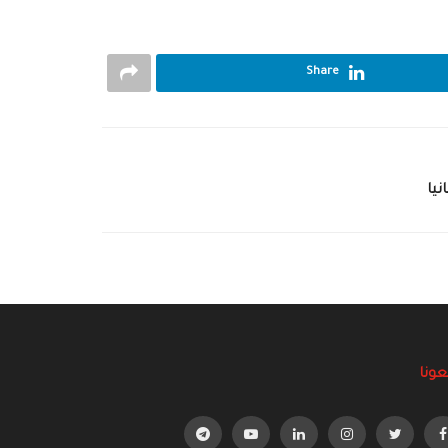
Share
يا
عونا