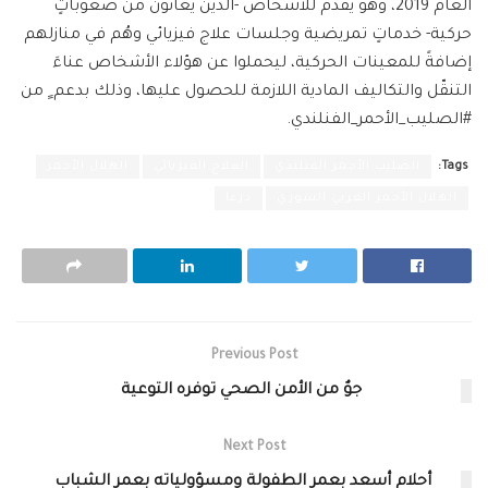
العام 2019، وهو يقدم للأشخاص -الذين يعانون من صعوباتٍ
حركية- خدماتٍ تمريضية وجلسات علاج فيزيائي وهُم في منازلهم
إضافةً للمعينات الحركية، ليحملوا عن هؤلاء الأشخاص عناءَ
التنقّل والتكاليف المادية اللازمة للحصول عليها، وذلك بدعم ٍ من
#الصليب_الأحمر_الفنلندي.
Tags:
الصليب الأحمر الفنلندي
العلاج الفيزيائي
الهلال الأحمر
الهلال الأحمر العربي السوري
درعا
Previous Post
جوٌ من الأمن الصحي توفره التوعية
Next Post
أحلام أسعد بعمر الطفولة ومسؤولياته بعمر الشباب