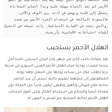
الأيسر لم تعد الحياة سهلة عليه وبدأ إحساس المعاناة 
يتسلل إلى قلبه ويهمس في أذنه بين الوقت والآخر، 
فالصعوبة البالغة في استخدام الجزء الأيمن من جسده 
_والتي نتجت عن الإصابة الدماغية_ باتت تعيقه عن التحرك 
لقضاء احتياجاته الأساسية بأريحية.
الهلال الأحمر يستجيب
بعد معاناة دامت لأكثر من شهر، وجد الرجل الستيني نافذة أمل
عندما قصدت زوجته مركز الهلال الأحمر العربي السوري في مدينة
درعا لطلب عكاز حتى يساعد زوجها على التنقل، وهنا توجه
المتطوعون إلى منزلهما لتقييم حالته، ليتبين أن عبد الناصر
بحاجة علاج فيزيائي وتأهيل وظيفي ليكون قادراً على الحركة دون
معاناة كبيرة والتحكم في استخدام العكاز، وعلى الفور استجاب
الهلال الأحمر لحالته الصحية عبر تقديم يد العون له.