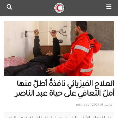
العلاج الفيزيائي نافذةٌ أطلَّ منها
أملُ التعافي على حياة عبد الناصر
مارس 31, 2021
1 min read
منذ اللحظة الأولى التي تبعت إصابته الدماغية في الشق 