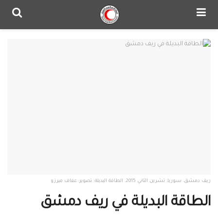
ريف دمشق، سوريا، تشرين الثاني 2015. الطاقة البديلة. تصوير: عفاف ميرزو
الطاقة البديلة في ريف دمشق