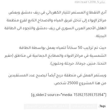
يناير 5, 2016
1 min read
أدى الانقطاع المستمر للتيار الكهربائي في ريف دمشق وبعض
مراكز الإيواء إلى تدخل فريق المياه والاصحاح التابع لفرع منظمة
الهلال الأحمر العربي السوري في ريف دمشق واللجوء الى الطاقة
البديلة.
حيث تم تركيب 50 سخاناً للمياه يعمل بواسطة الطاقة
الشمسية في مراكز الايواء والمطابخ الجماعية في مناطق (حفير
التحتا، منين، جرمانا، حرجلة وحلبون).
ويستمر العمل في منطقة دريج أيضاً ليصبح عدد المستفيدين
من هذا المشروع 25000 شخص.
[g_slider2 source=”media: 15392,15393,15394″]
Tags:
المياه والاسكان
الهلال الأحمر العربي السوري