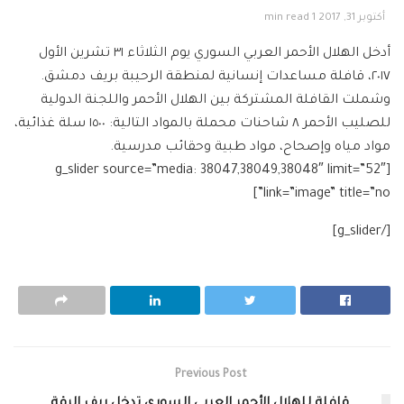
أكتوبر 31, 2017
1 min read
أدخل الهلال الأحمر العربي السوري يوم الثلاثاء ٣١ تشرين الأول
٢٠١٧، قافلة مساعدات إنسانية لمنطقة الرحيبة بريف دمشق.
وشملت القافلة المشتركة بين الهلال الأحمر واللجنة الدولية
للصليب الأحمر ٨ شاحنات محملة بالمواد التالية: ١٥٠٠ سلة غذائية،
مواد مياه وإصحاح، مواد طبية وحقائب مدرسية.
[g_slider source=”media: 38047,38049,38048″ limit=”52″
link=”image” title=”no”]
[/g_slider]
Previous Post
قافلة للهلال الأحمر العربي السوري تدخل ريف الرقة