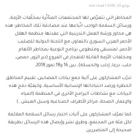
يوليو 23, 2018
1 min read
المخاطر التي تتعرّض لها المجتمعات المتأثّرة بمخلّفات الأزمة،
ورسائل السلامة الواجب اتّباعها عند مصادفة تلك المخاطر؛ هذه
هي محاور ورشة العمل التدريبية التي عقدتها منظمة الهلال
الأحمر العربي السوري بالتعاون مع اللجنة الدولية للصليب
الأحمر، لمنسقي ومتطوعي برنامج التوعية بمخاطر الألغام
ومخلفات الأزمة القابلة للانفجار في الفروع (دير الزور، حمص،
حلب، درعا، إدلب والحسكة)، بين 16 و18 تموز 2018.
تدرّب المشاركون على آلية جمع بيانات المصابين، تقييم المناطق
الخطرة ورصد احتياجاتها الإنسانية الأساسية، وكيفيّة دمج هذه
البيانات مع نشاطات البرامج الأخرى في المنظمة (المياه
والإعمار، الصحة، مراكز الأطراف الصناعية وسبل العيش…)
كما تعرّف المشاركون على آليات اختيار رسائل السلامة الملائمة
لكل فئة من المجتمع، وطرق نشر وإيصال هذه الرسائل بطريقة
صحيحة إلى المتضررين.