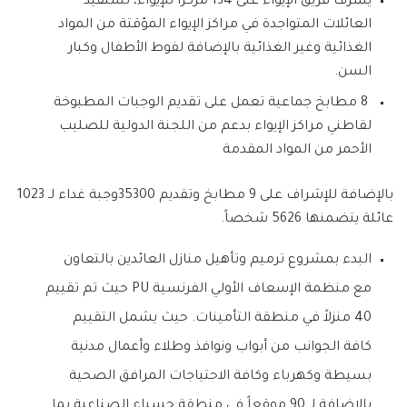
يشرف فريق الإيواء على 134 مركزاً للإيواء، تستفيد
العائلات المتواجدة في مراكز الإيواء المؤقتة من المواد
الغذائية وغير الغذائية بالإضافة لفوط الأطفال وكبار
السن.
8 مطابخ جماعية تعمل على تقديم الوجبات المطبوخة
لقاطني مراكز الإيواء بدعم من اللجنة الدولية للصليب
الأحمر من المواد المقدمة
بالإضافة للإشراف على 9 مطابخ وتقديم 35300وجبة غداء لـ 1023
عائلة يتضمنها 5626 شخصاً.
البدء بمشروع ترميم وتأهيل منازل العائدين بالتعاون
مع منظمة الإسعاف الأولي الفرنسية PU حيث تم تقييم
40 منزلاً في منطقة التأمينات. حيث يشمل التقييم
كافة الجوانب من أبواب ونوافذ وطلاء وأعمال مدنية
بسيطة وكهرباء وكافة الاحتياجات المرافق الصحية
بالإضافة لـ 90 موقعاً في منطقة حسياء الصناعية بما