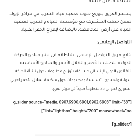
السنديانة، عين عيشة.
يستمر الفريق بتوزيع حبوب تعقيم مياه الشرب في مراكز الإيواء
ضمن خطته المشتركة مع مؤسسة المياه والشرب لتعقيم
المياه على أرض المحافظة، بالإضافة لإفراغ الحفر الفنية.
التواصل الإعلامي:
يتابع فريق التواصل الإعلامي نشاطاته في نشر مبادئ الحركة
الدولية للصليب الأحمر والهلال الأحمر والمبادئ الأساسية
للقانون
الدولي الإنساني حيث قام بتوزيع مطبوعات حول نشأة الحركة
الدولية والمبادئ الأساسية ومطبوعات حول منظمة الهلال الأحمر لعربي
السوري لحوالي 25 متطوعاً جديداً في مركز الفرع
.
[g_slider source=”media: 6907,6900,6901,6902,6903″ limit=”53″
link=”lightbox” height=”200″ mousewheel=”no”]
[/g_slider]