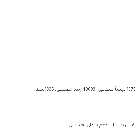
قدمت فرق الإغاثة خدماتها لـ34825 شخصاً من خلال مركز الفرع وشعبتي حضر والبطيحة، حيث تم توزيع 5590 سلة غذائية، 1375 كيساً للطحين، 49698 زبدة الفستق، 1035سلة