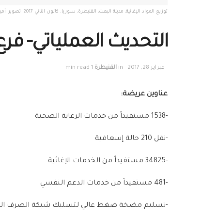
توزيع المواد الإغاثية، مدينة البعث، القنيطرة، سوريا. كانون الثاني 2017. تصوير: أميمة مرعي
التحديث العملياتي- فرع ال
فبراير 28, 2017
in
القنيطرة
1 min read
عناوين عريضة:
-1538 مستفيداً من خدمات الرعاية الصحية
-نقل 210 حالة إسعافية
-34825 مستفيداً من الخدمات الإغاثية
-481 مستفيداً من خدمات الدعم النفسي
-تسليم مضخة ضغط عالي لتسليك شبكة الصرف الص