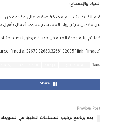
المياه والإصحاح:
قام الفريق بتسليم مضخة ضغط عالي مقدمة من اللجنة
من قاطني مركز إيواء المهنية، ومتابعة أعمال تأهيل مرك
كما تم زيارة وحدة المياه في جديدة عرطوز لبحث احتياجات
[g_slider2 source=”media: 32679,32680,32681,32035″ link=”image”]
Tags:
الإسعاف الأولي
الإغاثة
الدعم النفسي الإجتماع
Share
Previous Post
بدء برنامج تركيب السماعات الطبية في السويداء