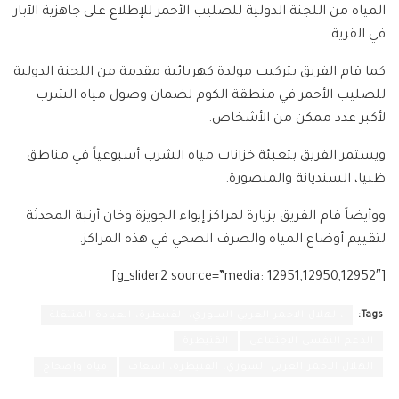
المياه من اللجنة الدولية للصليب الأحمر للإطلاع على جاهزية الآبار
في القرية.
كما قام الفريق بتركيب مولدة كهربائية مقدمة من اللجنة الدولية
للصليب الأحمر في منطقة الكوم لضمان وصول مياه الشرب
لأكبر عدد ممكن من الأشخاص.
ويستمر الفريق بتعبئة خزانات مياه الشرب أسبوعياً في مناطق
ظبيا، السنديانة والمنصورة.
ووأيضاً قام الفريق بزيارة لمراكز إيواء الجويزة وخان أرنبة المحدثة
لتقييم أوضاع المياه والصرف الصحي في هذه المراكز.
[g_slider2 source=”media: 12951,12950,12952″]
Tags:
،الهلال الاحمر العربي السوري، القنيطرة، العيادة المتنقلة
الدعم النفسي الاجتماعي
القنيطرة
الهلال الاحمر العربي السوري، القنيطرة، اسعاف
مياه وإصحاح