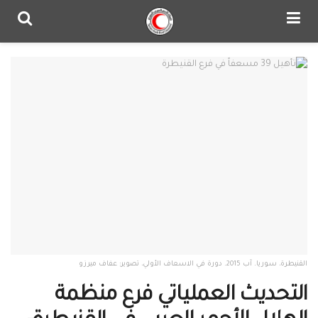
القنيطرة، سوريا. آب 2015. دورة في الاسعاف الأولي، تصوير: عفاف ميرزو
التحديث العملياتي فرع منظمة