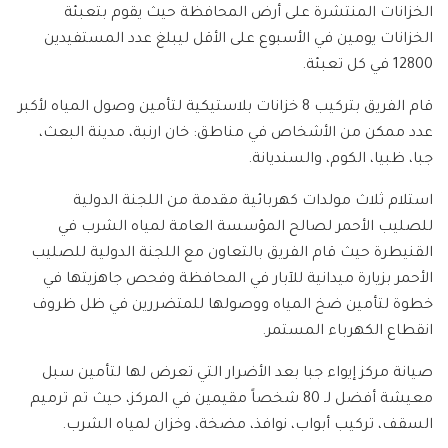
الخزانات المنتشرة على أرض المحافظة حيث يقوم بتعبئة
الخزانات يومين في الأسبوع على الأقل ليبلغ عدد المستفيدين
12800 في كل تعبئة.
قام الفريق بتركيب 8 خزانات بلاستيكية لتأمين وصول المياه لأكبر
عدد ممكن من الأشخاص في مناطق: خان ارنبة، مدينة البعث،
جبا، ظبيا، الكوم، والسنديانة.
استلام ثلاث مولدات كهربائية مقدمة من اللجنة الدولية
للصليب الأحمر لصالح المؤسسة العامة لمياه الشرب في
القنيطرة حيث قام الفريق بالتعاون مع اللجنة الدولية للصليب
الأحمر بزيارة ميدانية للآبار في المحافظة وفحص جاهزيتها في
خطوة لتأمين ضخ المياه ووصولها للمتضررين في ظل ظروف
انقطاع الكهرباء المستمر.
صيانة مركز إيواء جبا بعد الأضرار التي تعرض لها لتأمين سبل
معيشة أفضل لـ 80 شخصاً مقيمين في المركز، حيث تم ترميم
السقف، تركيب أبواب، نوافذ، مضخة، وخزان لمياه الشرب.