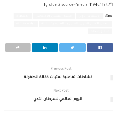
[g_slider2 source=”media: 11946,11947″]
Tags:
الاسعاف الاولي
الدعم النفسي الاجتماعي
القنيطرة
الهلال الأحمر العربي السوري، القنيطرة، اغاثة
عيادة متنقلة
مياه وإصحاح
Previous Post
نشاطات تفاعلية لفتيات كفالة الطفولة
Next Post
اليوم العالمي لسرطان الثدي