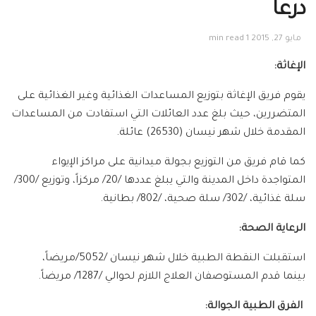
درعا
مايو 27, 2015
1 min read
الإغاثة:
يقوم فريق الإغاثة بتوزيع المساعدات الغذائية وغير الغذائية على
المتضررين، حيث بلغ عدد العائلات التي استفادت من المساعدات
المقدمة خلال شهر نيسان (26530) عائلة.
كما قام فريق من التوزيع بجولة ميدانية على مراكز الإيواء
المتواجدة داخل المدينة والتي يبلغ عددها /20/ مركزاً، وتوزيع /300/
سلة غذائية، /302/ سلة صحية، /802/ بطانية.
الرعاية الصحة:
استقبلت النقطة الطبية خلال شهر نيسان /5052/مريضاً،
بينما قدم المستوصفان العلاج اللازم لحوالي /1287/ مريضاً.
الفرق الطبية الجوالة: