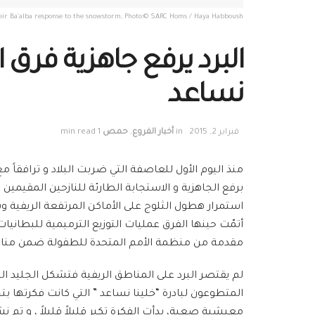
eir Ba’alba response to the snowstorm, Photo:© SARC Homs / Haya Habboush
البرد يرفع جاهزية فرق 
نساعد
فبراير 2, 2015
in
أخبار الفروع
,
حمص
1 min read
منذ اليوم الأول للعاصفة التي ضربت البلاد و ترافقاً
برفع الجاهزية و الاستجابة الطارئة للنازحين المقيمين
استمرار هطول الثلوج على الأماكن المرتفعة الريفية و
مقدمة من منظمة الأمم المتحدة للطفولة ضمن مناطق
لم يقتصر البرد على المناطق الريفية فتشكل الجليد ال
المتطوعون لبادرة “خلينا نساعد ” التي كانت فكرتها 
معيشية صعبة، بدأت الفكرة تكبر قليلاً قليلاً ، و 