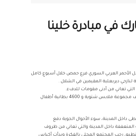
رك في مبادرة خلينا
لال الأحمر العربي السوري فرع حمص خلال أسبوعِ كامل
 لنازحي ديربعلبة المقيمين في الشلال .
 التي تعاني من أدنى مقومات للدفء.
أتمّت حينها الفرق عمليات التوزيع الترميمية للبطانيات و الشوادر و الحصر العازلة ، بالإضافة لعمليات توزيع مايزيد عن 10 آلاف مجموعة ملابس شتوية و 4600 بطانية أطفال
طى داخل المدينة، سوء الأحوال الجوية دفع
 المتعففة داخل المدينة والتي تعاني من ظروف
تطيع، رحب المجتمع المحلي بالفكرة وبدأت أكياس