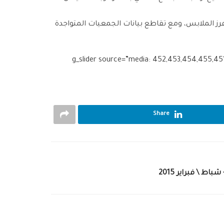
رز الملابس، ومع تقاطع بيانات الجمعيات المتواجدة
[g_slider source=”media: 1214,1215,1217″ limit=”8″ link=”lightbox” target=”blank” height=”400″][g_slider s
Share
اط \ فبراير 2015