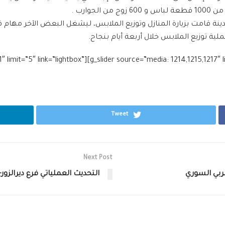
وارب .
ينة قامت بزيارة المنازل وتوزيع الملابس، ليشغل البعض الآخر مهام ف
 توزيع الملابس خلال أربعة أيام بنجاح.
ource=”media: 452,453,454,455,451″ limit=”5″ link=”lightbox”
Tweet
Next Post
ربي السوري
التحديث العملياتي فرع ديرالزور- شب