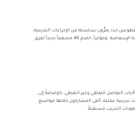
تطوعين جدد يمرُّون بسلسلة من الإجراءات التدريبية،
تتضمن ورشة تعريفية ومبادئ الإسعاف الأولي، انتهاءً بفحص نظري وعملي، يبدؤون بعد اجتيازه بالعمل ضمن نقاط الاستجابة الإسعافية. ومؤخراً، انضم 48 مسعفاً جديداً لفرق
هم كافة أساليب التدريب وآليات التواصل اللفظي وغير اللفظي، بالإضافةً إلى
ت تدريبية عملية، ألقى المشاركون خلالها مواضيع
عوبات التدريب مستقبلاً.