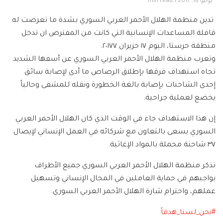
يونيو 18, 2017
1 min read
تدين منظمة الهلال الأحمر العربي السوري بشدة ما تعرضت له
قافلة
المساعدات الإنسانية
التي كانت من المفترض ان تدخل
منطقة حرستا، اليوم ١٧ حزيران ٢٠١٧٧.
وتعرب منظمة الهلال الأحمر العربي السوري عن أسفها الشديد
تجاه استهداف فرقها بإطلاق الرصاص ما أدى لإصابة سائق
إحدى الشاحنات بإصابة بالغة الخطورة ونقله للمشفى وحالياً
يخضع لعملية جراحية.
إن هذا الاستهداف جاء في الوقت الذي كان الهلال الأحمر العربي
السوري يسعى بالتعاون مع شركائه في العمل الإنساني لإيصال
٣٧ شاحنة محملة بالمواد الإغاثية.
تذكر منظمة الهلال الأحمر العربي السوري جميع الأطراف
بواجبهم في حماية العاملين في المجال الإنساني وتسهيل
عملهم، واحترام شارة الهلال الأحمر العربي السوري.
#
نحن_لسنا_هدفاً