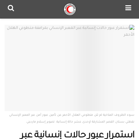
سوء الظروف المناخية لم تثن متطوعي الهلال الأحمر عن تأمين عبور آمن عبر المعبر الإنساني
نقطتي بستان القصر المشارقة لإحدى عشر حالة إنسانية. تصوير إسلام مارديني
استمرار عبور حالات إنسانية عبر