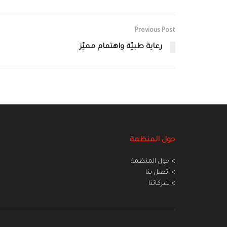
Previous Post
رعاية طبيّة واهتمام مميّز
حول المنظمة
> حول المنظمة
> اتصل بنا
> شركائنا