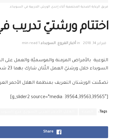
فريق الرعاية الصحية المجتمعية أثناء إحدى الورش التدريبية في السويداء.
اختتام ورشتيّ تدريب ف
فبراير 14, 2018
in
أخبار الفروع
,
السويداء
1 min read
التوعية بالأمراض المزمنة والموسميّة والعمل على الحد
السويداء خلال ورشتيّ العمل اللّتان شارك بهما 23 شخصاً من المجتمع المحلّي في كل من قرى عنز والمغير-وخربة عواد-
تضمّنت الورشتان التعريف بمنظمة الهلال الأحمر الع
[g_slider2 source=”media: 39564,39563,39565″]
Tags:
الصحة
الهلال الأحمر العربي السوري فرع السويدا
Share