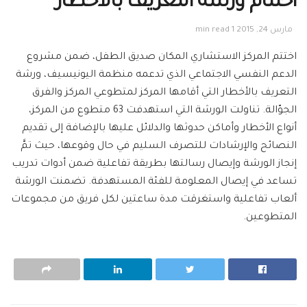
اختتام ورشة التعريف بالأخطار
مارس 24, 2015
1 min read
اختتم المركز الاستشاري المكان صديق الطفل، ضمن مشروع
الدعم النفسي الاجتماعي الذي تدعمه منظمة اليونيسيف، ورشة
التعريف بالأخطار التي أقامها المركز لمتطوعي المركز والفرق
الجوّالة. تناولت الورشة التي استهدفت 63 متطوع من المركز،
أنواع الأخطار وأماكن حدوثها والدلائل عليها بالإضافة إلى تقديم
النصائح والإرشادات للتصرف السليم في حال وقوعها، حيث تمَّ
إنجاز الورشة وإيصال رسالتها بطريقة تفاعلية ضمن أدوات تدريب
تساعد في إيصال المعلومة للفئة المستهدفة. تضمنت الورشة
ألعاب تفاعلية واستغرقت مدة ساعتين لكل فريق من مجموعات
المتطوعين.