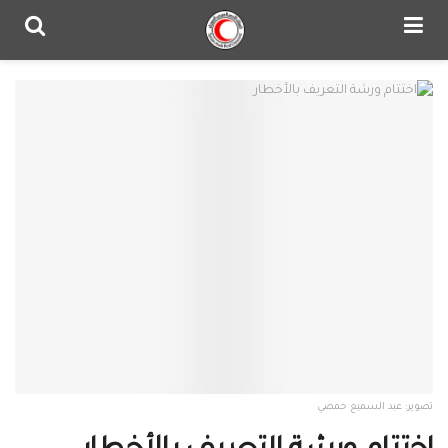
تصوير: عبد السميع حمصي