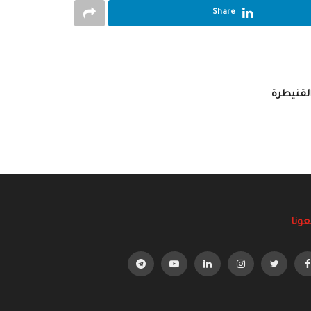
Share
القنيطرة
عونا