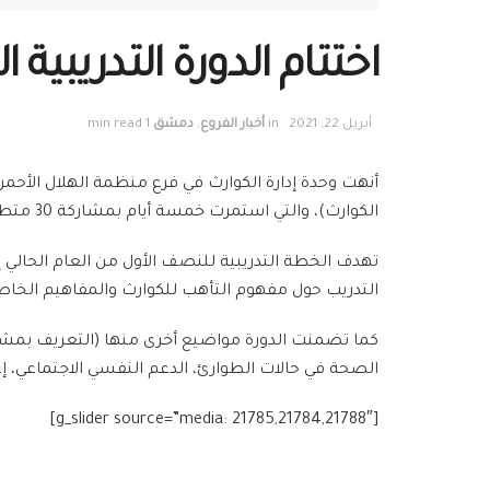
اختتام الدورة التدريبية 
أبريل 22, 2021
in
أخبار الفروع
,
دمشق
1 min read
الكوارث)، والتي استمرت خمسة أيام بمشاركة 30 متطوعاً ومتطوعة.
تهدف الخطة التدريبية للنصف الأول من العام الحالي 
التدريب حول مفهوم التأهب للكوارث والمفاهيم الخاصة 
كما تضمنت الدورة مواضيع أخرى منها (التعريف بمشروع 
الصحة في حالات الطوارئ، الدعم النفسي الاجتماعي، إعاد
[g_slider source=”media: 21785,21784,21788″]