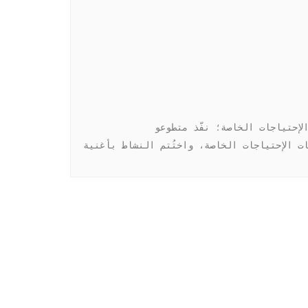
إيماناً بإرادتهم الصلبة رغم ضعفهم، وإصرارهم على المضيّ قُدماً رغم العقبات، واحتفالاً باليوم العالمي لذوي الإحتياجات الخاصة؛ نفّذ متطوعو 
#الهلال_الأحمر_العربي_السوري مجموعة من الأنشطة الترفيهية والتفاعلية، بمشاركة عدد من الأطفال من مختلف فئات الإحتياجات الخاصة، واختُتم النشاط بأغنية 