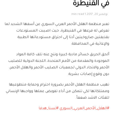
في القنيطرة
نوفمبر 20, 2017
1 min read
تعبر منظمة الهلال الأحمر العربي السوري عن أسفها الشديد لما
تعرض له فرعها في القنيطرة، حيث اصيبت المستودعات
بقذيفتين صاروخيتين أدتا إلى احتراق مستودعاتها الطبية
والإغاثية في المحافظة.
ألحق الحريق خسائر مادية كبيرة ونتج عنه تلف كافة المواد
الموجودة والمقدمة من الأمم المتحدة، اللجنة الدولية للصليب
الأحمر والاتحاد الدولي لجمعيات الصليب الأحمر والهلال الأحمر،
دون وقوع إصابات بشرية.
تهيب منظمة الهلال الأحمر بضرورة احترام وحماية متطوعيها
وممتلكاتها لكي تتمكن من أداء تفويض عملها وواجبها الإنساني
للفئات الاشد ضعفاً.
#
الهلال_الأحمر_العربي_السوري
#
لسنا_هدفا