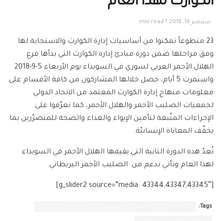
الكوارث لهذا العام
سبتمبر 16, 2018
1 min read
23 متطوعاً تمكنوا من أساسيات إدارة الكوارث والاستجابة لها
وفق مراحلها ضمن دورة مبادئ إدارة الكوارث التي بدأها فرع
الهلال الأحمر العربي لسوري في السويداء يوم الأربعاء 5-9-2018
واستمرت 5 أيام، حصل خلالها المشاركون من كافة الأقسام على
معلومات منهاج إدارة الكوارث المعتمد من الاتحاد الدولي
لجمعيات الصليب الأحمر والهلال الأحمر، كما تعرّفوا على
الإجراءات المتّبعة لتأمين الإيواء والغذاء والصحة للمتضرّرين بما
يخفّف المعاناة الإنسانيّة.
تُعدّ هذه الدورة الثانية التي يقيمها الهلال الأحمر في السويداء
لهذا العام وتأتي بدعم من الصليب الأحمر البريطاني.
[g_slider2 source=”media: 43344,43347,43345″]
Tags:
الاتحاد الدولي لجمعيات الصليب الأحمر والهلال الأحمر،