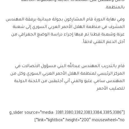
كامل ومفصل على المحطات الثابتة والمحمولة الخاصة
بالمنظمة.
وفي نهاية الدورة قام المشاركون بجولة ميدانية برفقة المهندس
المشرف في منظمة الهلال الأحمر العربي السوري إلى شعبة
عرنة وشعبة قطنا تم فيها إجراء دراسة الوضع الجغرافي من
أجل الدعم التقني لاحقاً.
قام بالتدريب المهندس عبدالله البني مسؤول الاتصالات في
المركز الرئيسي لمنظمة الهلال الأحمر العربي السوري وكل من
المهندس سامي عليو والفني أبي أجليقين من اللجنة الدولية
للصليب الأحمر
[g_slider source=”media: 3381,3380,3382,3383,3384,3385,3386″
link=”lightbox” height=”200″ mousewheel=”no”]