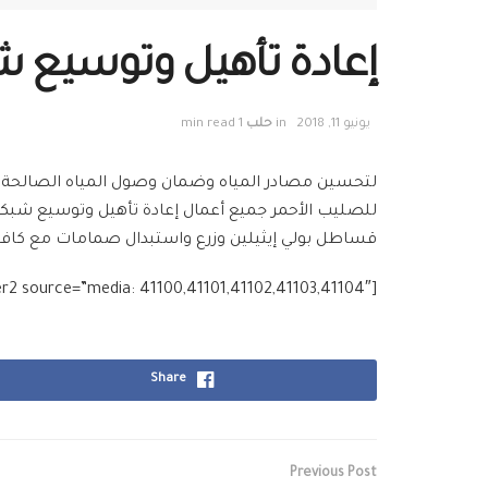
إعادة تأهيل وتوسيع شب
يونيو 11, 2018
in
حلب
1 min read
لتحسين مصادر المياه وضمان وصول المياه الصالحة للشر
للصليب الأحمر جميع أعمال إعادة تأهيل وتوسيع شبكة
قساطل بولي إيثيلين وزرع واستبدال صمامات مع كافة 
[g_slider2 source=”media: 41100,41101,41102,41103,41104″]
Share
Previous Post