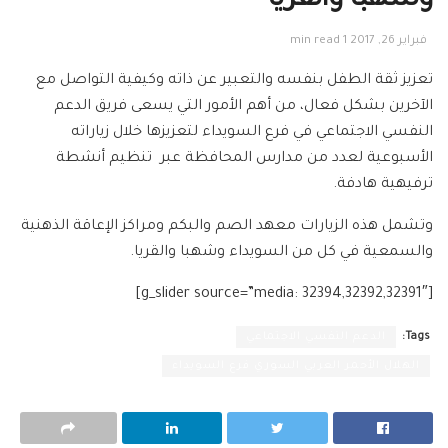
وشهبا والقريا
فبراير 26, 2017
1 min read
تعزيز ثقة الطفل بنفسه والتعبير عن ذاته وكيفية التواصل مع
الآخرين بشكل فعال، من أهم الأمور التي يسعى فريق الدعم
النفسي الاجتماعي في فرع السويداء لتعزيزها خلال زياراته
الأسبوعية لعدد من مدارس المحافظة عبر تنظيم أنشطة
ترفيهية هادفة.
وتشمل هذه الزيارات معهد الصم والبكم ومراكز الإعاقة الذهنية
والسمعية في كل من السويداء وشهبا والقريا.
[g_slider source=”media: 32394,32392,32391″]
Tags:
الدعم النفسي الاجتماعي
الهلال الأحمر العربي السوري فرع السويداء