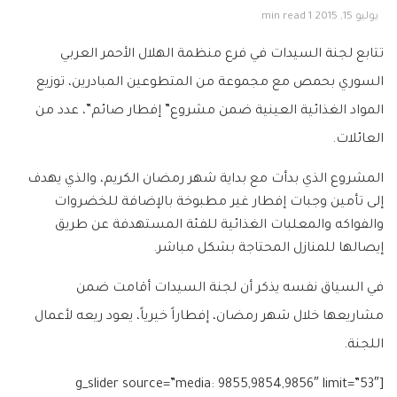
يوليو 15, 2015
1 min read
تتابع لجنة السيدات في فرع منظمة الهلال الأحمر العربي
السوري بحمص مع مجموعة من المتطوعين المبادرين، توزيع
المواد الغذائية العينية ضمن مشروع” إفطار صائم”، عدد من
العائلات.
المشروع الذي بدأت مع بداية شهر رمضان الكريم، والذي يهدف
إلى تأمين وجبات إفطار غير مطبوخة بالإضافة للخضروات
والفواكه والمعلبات الغذائية للفئة المستهدفة عن طريق
إيصالها للمنازل المحتاجة بشكل مباشر.
في السياق نفسه يذكر أن لجنة السيدات أقامت ضمن
مشاريعها خلال شهر رمضان، إفطاراً خيرياً، يعود ريعه لأعمال
اللجنة.
[g_slider source=”media: 9855,9854,9856″ limit=”53″