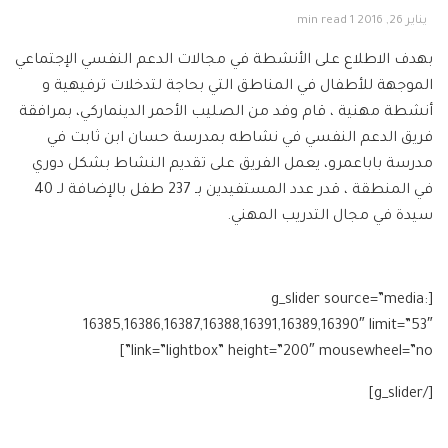
يناير 26, 2016
1 min read
بهدف الاطلاع على الأنشطة في مجالات الدعم النفسي الإجتماعي
الموجهة للأطفال في المناطق التي بحاجة لتدخلات ترفيهية و
أنشطة مهنية ، قام وفد من الصليب الأحمر الدينماركي، بمرافقة
فريق الدعم النفسي في نشاطه بمدرسة حسان ابن ثابت في
مدرسة باباعمرو، يعمل الفريق على تقديم النشاط بشكل دوري
في المنطقة ، قدر عدد المستفيدين بـ 237 طفل بالإضافة لـ 40
سيدة في مجال التدريب المهني.
[g_slider source=”media:
16385,16386,16387,16388,16391,16389,16390″ limit=”53″
link=”lightbox” height=”200″ mousewheel=”no”]
[/g_slider]