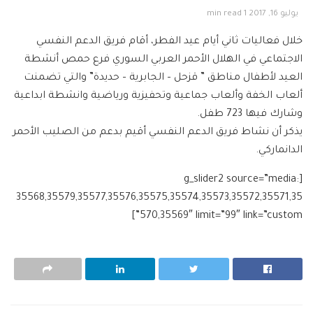
يوليو 16, 2017
1 min read
خلال فعاليات ثاني أيام عيد الفطر، أقام فريق الدعم النفسي
الاجتماعي في الهلال الأحمر العربي السوري فرع حمص أنشطة
العيد لأطفال مناطق ” قزحل – الجابرية – حديدة” والتي تضمنت
ألعاب الخفة وألعاب جماعية وتحفيزية ورياضية وانشطة ابداعية
وشارك فيها 723 طفل.
يذكر أن نشاط فريق الدعم النفسي أقيم بدعم من الصليب الأحمر
الدانماركي.
[g_slider2 source=”media:
35568,35579,35577,35576,35575,35574,35573,35572,35571,35
570,35569″ limit=”99″ link=”custom”]