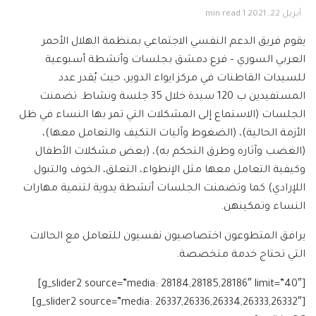
أبريل 22, 2021
1 min read
يقوم فريق الدعم النفسي الاجتماعي بمنظمة الهلال الأحمر
العربي السوري – فرع دمشق بجلسات وأنشطة أسبوعية
للسيدات القاطنات في مركز ايواء الدوير، حيث يُقدر عدد
المستفيدين ب 120 سيدة خلال 35 جلسة ونشاط. تضمنت
الجلسات (الاستماع إلى المشكلات التي تمر بها النساء في ظل
الأزمة الحالية)، (الضغوط وآليات التكيف والتعامل معها)،
(الغضب وآثاره وطرق التحكم به)، (بعض مشكلات الأطفال
وكيفية التعامل معها مثل الإنطواء، التعلق، الخوف والتبول
اللإرادي) كما وتضمنت الجلسات أنشطة يدوية لتنمية مهارات
النساء وتمكينهن.
يرافق المتطوعون اختصاصيون نفسيون للتعامل مع الحالات
التي تحتاج خدمة متخصصة.
[g_slider2 source=”media: 28184,28185,28186″ limit=”40″]
[g_slider2 source=”media: 26337,26336,26334,26333,26332″]