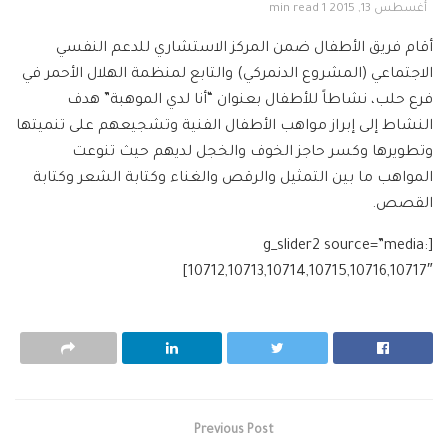
أغسطس 13, 2015
1 min read
أقام فريق الأطفال ضمن المركز الاستشاري للدعم النفسي
الاجتماعي (المشروع الدنمركي) والتابع لمنظمة الهلال الأحمر في
فرع حلب، نشاطاً للأطفال بعنوان “أنا لدي الموهبة” هدف
النشاط إلى إبراز مواهب الأطفال الفنية وتشجيعهم على تنميتها
وتطويرها وكسر حاجز الخوف والخجل لديهم حيث تنوعت
المواهب ما بين التمثيل والرقص والغناء وكتابة الشعر وكتابة
القصص.
[g_slider2 source=”media:
10712,10713,10714,10715,10716,10717″]
Previous Post