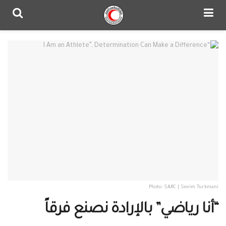
Photo: SARC | Sevim Turkmani
“أنا رياضي” بالإرادة نصنع فرقاً