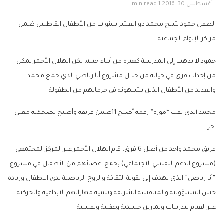
أغسطس 30, 2016
1 min read
الطفل حمود شيخ محمد ذو العشر سنوات من الأطفال القاطنين ضمن
مراكز الإيواء الجماعية
حمود لا يذهب إلى المدرسة كغيره من أبناء جيله، لكن الهلال الأحمر تمكن
من إحداث فرق في حياته من خلال مشروع أنا رياضي الذي جمع محمد
والعديد من الأطفال الذين يشبهونه في حرمانهم من الطفولة
محمد الذي لقب “موزة” رقمه أصبح 11ضمن فريقه وأصبح لضحكته معنى
آخر
فريق محمد واحد من أصل 6 فرق، قام الهلال الأحمر عبر المركز المجتمعي
(مشروع الدعم النفسي الاجتماعي) بجمع اعضائهم من الأطفال في مشروع
“أنا رياضي” الذي يهدف إلى تقوية الثقافة والروح الرياضية لدى الاطفال وزيادة
حس المسؤولية والمنافسة الشريفة وتنمية مهاراتهم الابداعية والحركية
عبر القيام بتدريبات وتمارين جسدية وعقلية ونفسية