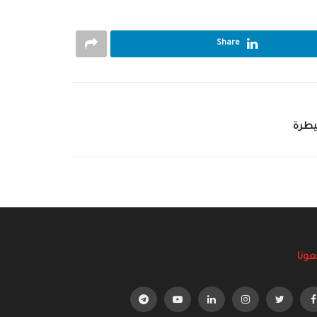
Share
يطرة
عونا