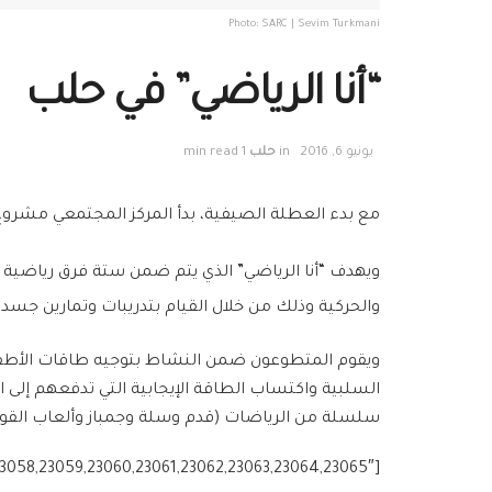
Photo: SARC | Sevim Turkmani
“أنا الرياضي” في حلب
يونيو 6, 2016
in
حلب
1 min read
مع بدء العطلة الصيفية، بدأ المركز المجتمعي مشروع 
ويهدف “أنا الرياضي” الذي يتم ضمن ستة فرق رياضية إل
والحركية وذلك من خلال القيام بتدريبات وتمارين جسد
السلبية واكتساب الطاقة الإيجابية التي تدفعهم إلى 
سلسلة من الرياضات (قدم وسلة وجمباز وألعاب القو
[g_slider2 source=”media: 23057,23058,23059,23060,23061,23062,23063,23064,23065″]