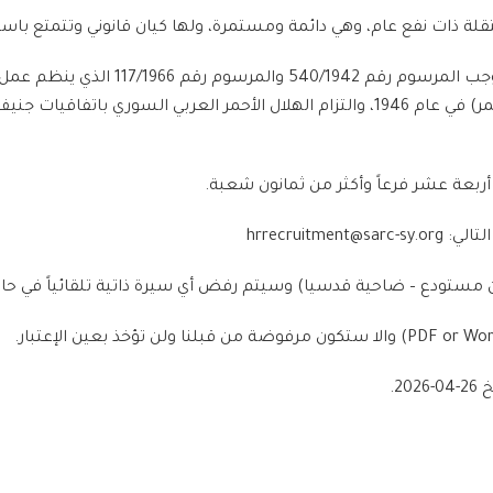
ة ذات نفع عام، وهي دائمة ومستمرة، ولها كيان قانوني وتتمتع باستق
تأسس الهلال الأحمر العربي السوري في عام
للصليب الأحمر في جنيف (اللجنة الدولية للصليب الأحمر) في عام 1946، والتزام الهلال 
أربعة عشر فرعاً وأكثر من ثمانون شعبة.
hrrecruit
ن مستودع – ضاحية قدسيا) وسيتم رفض أي سيرة ذاتية تلقائياً في حال 