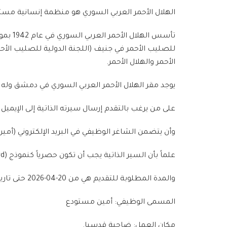
الهلال الأحمر العربي السوري هو منظمة إنسانية مستقل
الأحمر والهلال الأحمر.
يوجد مقر الهلال الأحمر العربي السوري في دمشق وله 
على من يرغب بالتقدم إرسال سيرته الذاتية إلى الإيميل التالي: ment@sarc-sy.org
وأن يتضمن الشاغر الوظيفي في البريد الإلكتروني (أمي
علماً بأن السير الذاتية يجب أن تكون حصرياً كنموذج (PDF or Word) والا ستكون مرفوضة من قبلنا ولن تؤخذ بعين الإعتبار.
والمدة المطلوبة للتقديم هي من 20-04-2026 حتى تاريخ 26-04-2026.
المسمى الوظيفي: أمين مستودع
مكان العمل: ضاحية قدسيا.