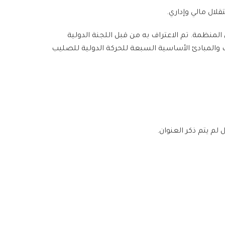
لال مالي وإداري.
 1942 بموجب المرسوم رقم 540/1942 والمرسوم رقم 117/1966 الذي ينظم عمل المنظمة. تم الاعتراف به من قبل اللجنة الدولية
الأحمر العربي السوري باتفاقيات جنيف والمبادئ الأساسية السبعة للحركة الدولية للصليب
لم يتم ذكر العنوان.